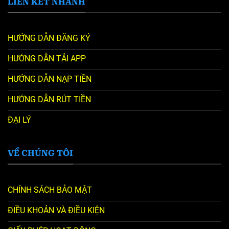
LIÊN KẾT NHANH
HƯỚNG DẪN ĐĂNG KÝ
HƯỚNG DẪN TẢI APP
HƯỚNG DẪN NẠP TIỀN
HƯỚNG DẪN RÚT TIỀN
ĐẠI LÝ
VỀ CHÚNG TÔI
CHÍNH SÁCH BẢO MẬT
ĐIỀU KHOẢN VÀ ĐIỀU KIỆN