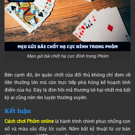
Mẹo gửi bài chốt hạ cực đỉnh trong Phỏm
Bên cạnh đó, ăn quân chốt của đối thủ không chỉ đem về
tiền thưởng lớn mà còn trực tiếp phá hỏng kế hoạch tính
điểm của họ. Đây là đòn hồi mã thương lợi hại nhất mà bất
kỳ ai cũng nên rèn luyện thường xuyên.
Kết luận
Cách chơi Phỏm online
là hành trình chinh phục những con
số và màu sắc đầy lôi cuốn. Nắm bắt kỹ thuật từ cơ bản