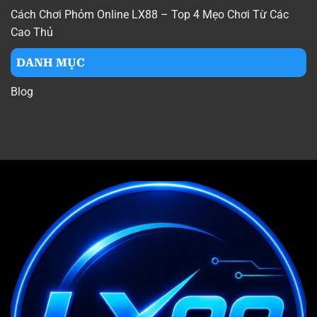
Cách Chơi Phỏm Online LX88 – Top 4 Mẹo Chơi Từ Các
Cao Thủ
DANH MỤC
Blog