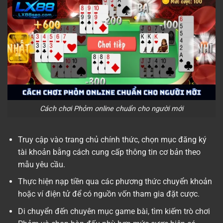
Cách chơi Phỏm online chuẩn cho người mới
Truy cập vào trang chủ chính thức, chọn mục đăng ký
tài khoản bằng cách cung cấp thông tin cơ bản theo
mẫu yêu cầu.
Thực hiện nạp tiền qua các phương thức chuyển khoản
hoặc ví điện tử để có nguồn vốn tham gia đặt cược.
Di chuyển đến chuyên mục game bài, tìm kiếm trò chơi