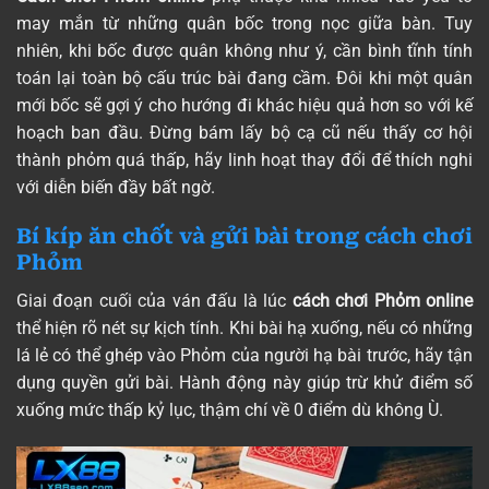
may mắn từ những quân bốc trong nọc giữa bàn. Tuy
nhiên, khi bốc được quân không như ý, cần bình tĩnh tính
toán lại toàn bộ cấu trúc bài đang cầm. Đôi khi một quân
mới bốc sẽ gợi ý cho hướng đi khác hiệu quả hơn so với kế
hoạch ban đầu. Đừng bám lấy bộ cạ cũ nếu thấy cơ hội
thành phỏm quá thấp, hãy linh hoạt thay đổi để thích nghi
với diễn biến đầy bất ngờ.
Bí kíp ăn chốt và gửi bài trong cách chơi
Phỏm
Giai đoạn cuối của ván đấu là lúc
cách chơi Phỏm online
thể hiện rõ nét sự kịch tính. Khi bài hạ xuống, nếu có những
lá lẻ có thể ghép vào Phỏm của người hạ bài trước, hãy tận
dụng quyền gửi bài. Hành động này giúp trừ khử điểm số
xuống mức thấp kỷ lục, thậm chí về 0 điểm dù không Ù.